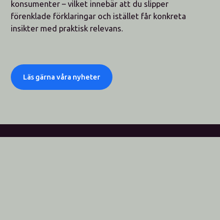
konsumenter – vilket innebär att du slipper
förenklade förklaringar och istället får konkreta
insikter med praktisk relevans.
Läs gärna våra nyheter
AiRec
info@airec.se