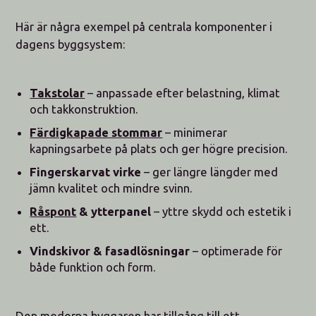
Här är några exempel på centrala komponenter i
dagens byggsystem:
Takstolar
– anpassade efter belastning, klimat
och takkonstruktion.
Färdigkapade stommar
– minimerar
kapningsarbete på plats och ger högre precision.
Fingerskarvat virke
– ger längre längder med
jämn kvalitet och mindre svinn.
Råspont
& ytterpanel
– yttre skydd och estetik i
ett.
Vindskivor & fasadlösningar
– optimerade för
både funktion och form.
Den moderna byggaren har tillgång till ett