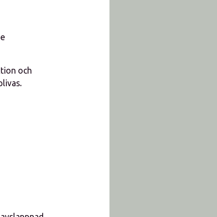
de
ktion och
livas.
n avslappnad