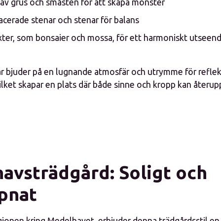
av grus och småsten för att skapa mönster
cerade stenar och stenar för balans
xter, som bonsaier och mossa, för ett harmoniskt utseen
r bjuder på en lugnande atmosfär och utrymme för refle
ilket skapar en plats där både sinne och kropp kan återupp
avsträdgård: Soligt och
pnat
egionen kring Medelhavet, erbjuder denna trädgårdsstil e