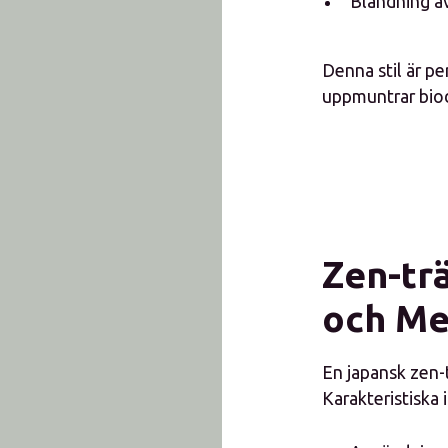
Blandning a
Denna stil är pe
uppmuntrar biodi
Zen-tr
och Me
En japansk zen-t
Karakteristiska i