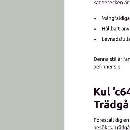
kännetecken är:
Mångfaldiga 
Hållbart an
Levnadsfulla
Denna stil är fa
befinner sig.
Kul ’c
Trädgå
Föreställ dig e
besökts. Trädgå