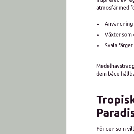
atmosfär med fo
Användning a
Växter som o
Svala färger
Medelhavsträdgå
dem både hållba
Tropisk
Paradi
För den som vill