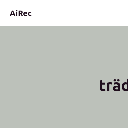
AiRec
trä