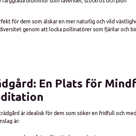
v färgglada blommor som lavendel, stockros och pion
rfekt för dem som älskar en mer naturlig och vild växtligh
versitet genom att locka pollinatörer som fjärilar och bi
ädgård: En Plats för Mind
ditation
rädgård är idealisk för dem som söker en fridfull och medi
nslag är: