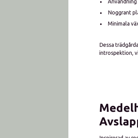
Användning 
Noggrant pla
Minimala vä
Dessa trädgårda
introspektion, v
Medelh
Avslap
Inspirerad av r