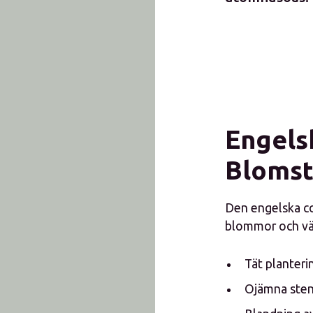
Engels
Blomst
Den engelska co
blommor och väx
Tät planteri
Ojämna sten