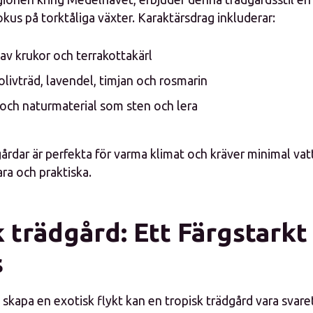
kus på torktåliga växter. Karaktärsdrag inkluderar:
v krukor och terrakottakärl
livträd, lavendel, timjan och rosmarin
 och naturmaterial som sten och lera
rdar är perfekta för varma klimat och kräver minimal vatt
ra och praktiska.
 trädgård: Ett Färgstarkt
s
 skapa en exotisk flykt kan en tropisk trädgård vara svare