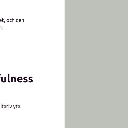
et, och den
n.
fulness
tativ yta.