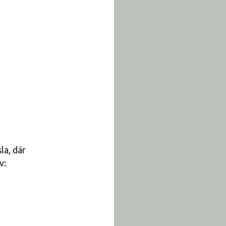
la, där
v: