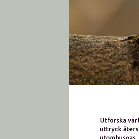
Utforska vär
uttryck åters
utomhusoas.