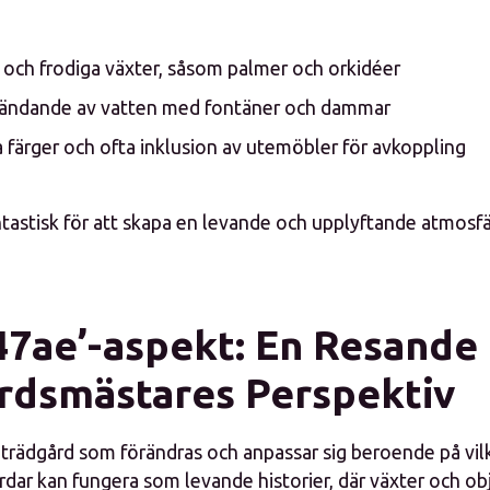
och frodiga växter, såsom palmer och orkidéer
vändande av vatten med fontäner och dammar
 färger och ofta inklusion av utemöbler för avkoppling
ntastisk för att skapa en levande och upplyftande atmosfä
647ae’-aspekt: En Resande
rdsmästares Perspektiv
n trädgård som förändras och anpassar sig beroende på vi
rdar kan fungera som levande historier, där växter och ob