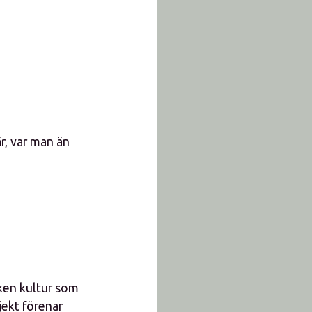
r, var man än
lken kultur som
jekt förenar