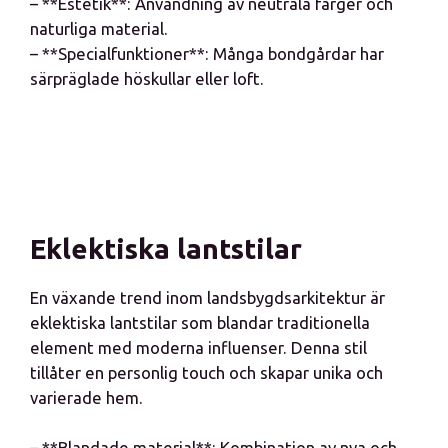
– **Estetik**: Användning av neutrala färger och
naturliga material.
– **Specialfunktioner**: Många bondgårdar har
särpräglade höskullar eller loft.
Eklektiska lantstilar
En växande trend inom landsbygdsarkitektur är
eklektiska lantstilar som blandar traditionella
element med moderna influenser. Denna stil
tillåter en personlig touch och skapar unika och
varierade hem.
– **Blandade material**: Kombination av nya och