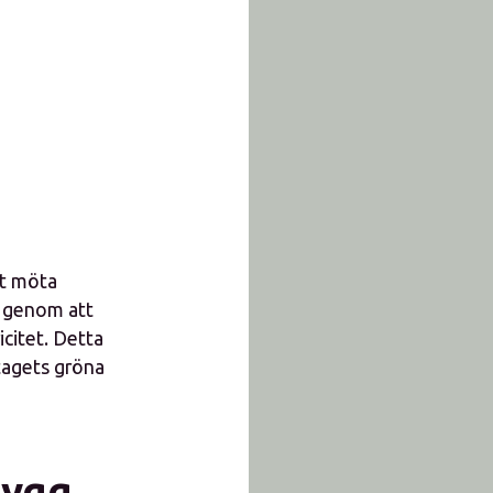
tt möta
v genom att
icitet. Detta
etagets gröna
bygg