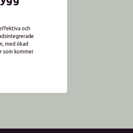
effektiva och
nadsintegrerade
om, med ökad
der som kommer