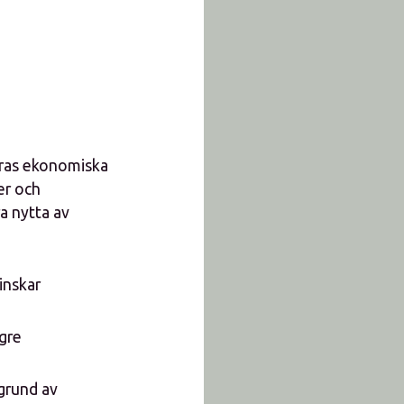
eras ekonomiska
er och
a nytta av
inskar
ägre
grund av