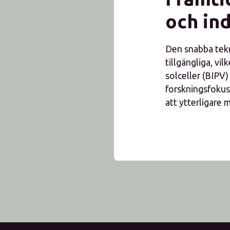
och ind
Den snabba tekn
tillgängliga, v
solceller (BIP
forskningsfokus
att ytterligare