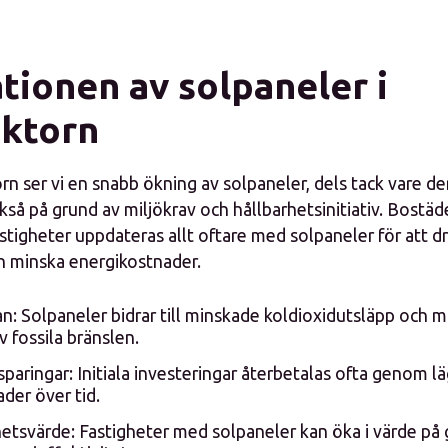
tionen av solpaneler i
ktorn
n ser vi en snabb ökning av solpaneler, dels tack vare d
så på grund av miljökrav och hållbarhetsinitiativ. Bostäd
tigheter uppdateras allt oftare med solpaneler för att dr
ch minska energikostnader.
n: Solpaneler bidrar till minskade koldioxidutsläpp och m
 fossila bränslen.
aringar: Initiala investeringar återbetalas ofta genom l
der över tid.
etsvärde: Fastigheter med solpaneler kan öka i värde på 