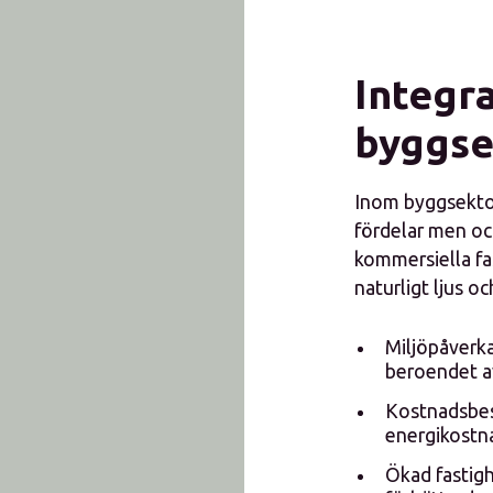
Integra
byggse
Inom byggsektor
fördelar men ock
kommersiella fas
naturligt ljus o
Miljöpåverka
beroendet av
Kostnadsbesp
energikostna
Ökad fastigh