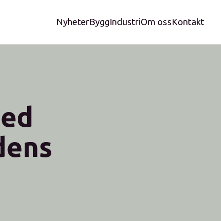
Nyheter
Bygg
Industri
Om oss
Kontakt
med
dens