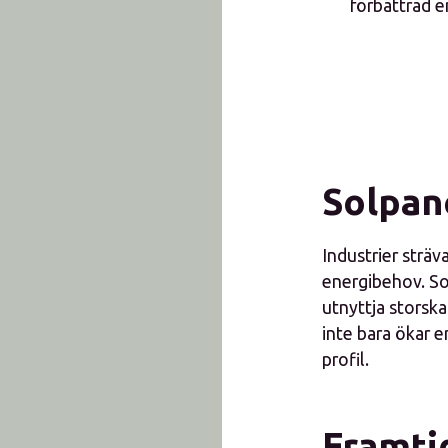
förbättrad e
Solpane
Industrier strä
energibehov. So
utnyttja storska
inte bara ökar e
profil.
Framti