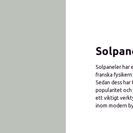
Solpan
Solpaneler har e
franska fysiker
Sedan dess har 
popularitet och 
ett viktigt verk
inom modern byg