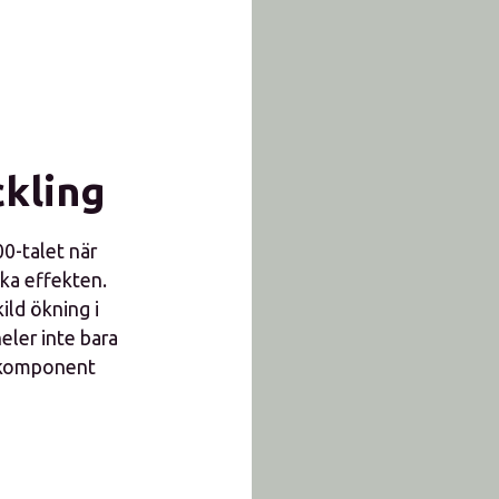
kling
00-talet när
ka effekten.
ld ökning i
eler inte bara
al komponent