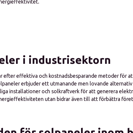
nergieffektivitet.
ler i industrisektorn
var efter effektiva och kostnadsbesparande metoder för a
lpaneler erbjuder ett utmanande men lovande alternati
liga installationer och solkraftverk för att generera elektr
nergieffektiviteten utan bidrar även till att förbättra för
den för solpaneler inom 