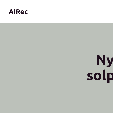
AiRec
Ny
sol