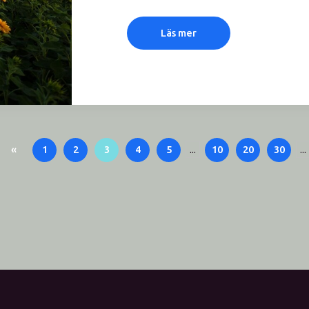
Läs mer
«
1
2
3
4
5
...
10
20
30
...